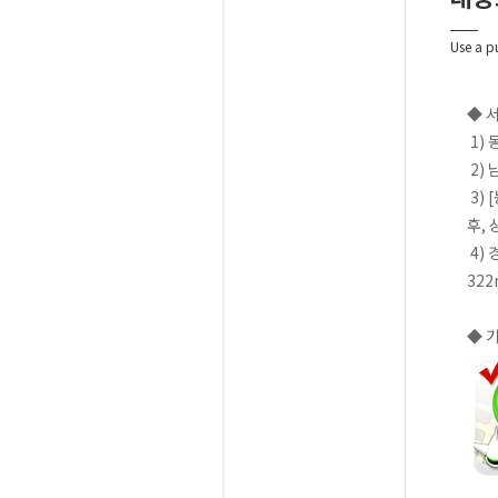
Use a p
◆ 
1)
2)
3)
후,
4)
32
◆ 